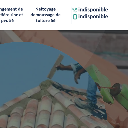
ngement de
Nettoyage
indisponible
tière zinc et
demoussage de
indisponible
pvc 56
toiture 56