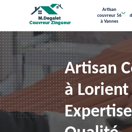
Artisan
couvreur 56
d
à Vannes
Artisan 
à Lorient
Expertis