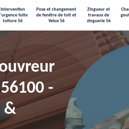
Intervention
Pose et changement
Zingueur et
Cha
'urgence fuite
de fenêtre de toit et
travaux de
gout
toiture 56
Velux 56
zinguerie 56
Couvreur
 56100 -
e &